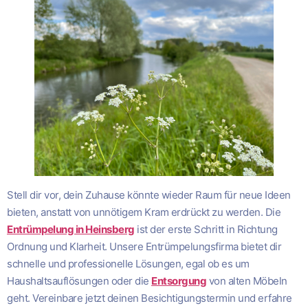
Stell dir vor, dein Zuhause könnte wieder Raum für neue Ideen
bieten, anstatt von unnötigem Kram erdrückt zu werden. Die
Entrümpelung in Heinsberg
ist der erste Schritt in Richtung
Ordnung und Klarheit. Unsere Entrümpelungsfirma bietet dir
schnelle und professionelle Lösungen, egal ob es um
Haushaltsauflösungen oder die
Entsorgung
von alten Möbeln
geht. Vereinbare jetzt deinen Besichtigungstermin und erfahre