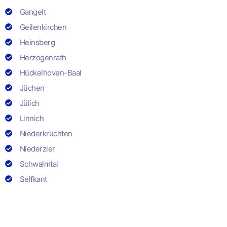
Gangelt
Geilenkirchen
Heinsberg
Herzogenrath
Hückelhoven-Baal
Jüchen
Jülich
Linnich
Niederkrüchten
Niederzier
Schwalmtal
Selfkant
Stolberg
Titz
Übach-Palenberg