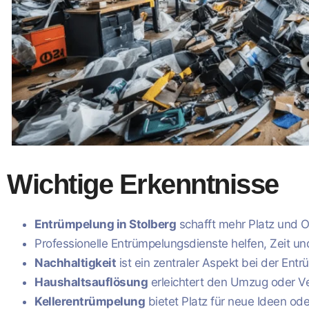
Wichtige Erkenntnisse
Entrümpelung in Stolberg
schafft mehr Platz und 
Professionelle Entrümpelungsdienste helfen, Zeit u
Nachhaltigkeit
ist ein zentraler Aspekt bei der Ent
Haushaltsauflösung
erleichtert den Umzug oder Ve
Kellerentrümpelung
bietet Platz für neue Ideen ode