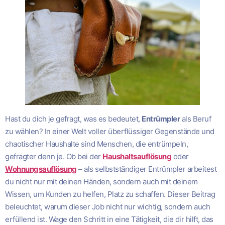
Hast du dich je gefragt, was es bedeutet,
Entrümpler
als Beruf
zu wählen? In einer Welt voller überflüssiger Gegenstände und
chaotischer Haushalte sind Menschen, die entrümpeln,
gefragter denn je. Ob bei der
Haushaltsauflösung
oder
Wohnungsauflösung
– als selbstständiger Entrümpler arbeitest
du nicht nur mit deinen Händen, sondern auch mit deinem
Wissen, um Kunden zu helfen, Platz zu schaffen. Dieser Beitrag
beleuchtet, warum dieser Job nicht nur wichtig, sondern auch
erfüllend ist. Wage den Schritt in eine Tätigkeit, die dir hilft, das