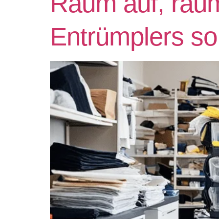
Räum auf, räum
Entrümplers so 