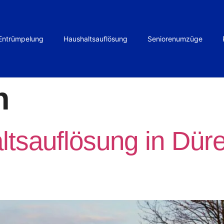
Entrümpelung
Haushaltsauflösung
Seniorenumzüge
n
ltsauflösung in Düre